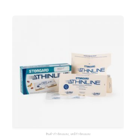
สินค้ากำจัดแมลง
,
เคมีกำจัดแมลง