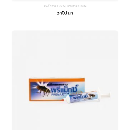
สินค้ากำจัดแมลง
,
เคมีกำจัดแมลง
วาโปนา