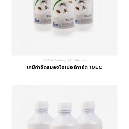
สินค้ากำจัดแมลง
,
เคมีกำจัดแมลง
เคมีกำจัดแมลงไซเปอร์การ์ด 10EC