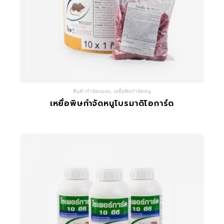
สินค้ากำจัดแมลง
,
เหยื่อพิษกำจัดหนู
เหยื่อพิษกำจัดหนูโบรมาดิโอการ์ด