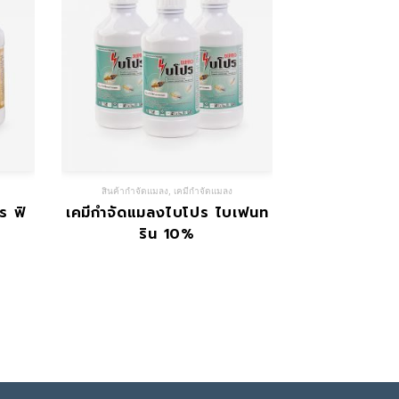
สินค้ากำจัดแมลง
,
เคมีกำจัดแมลง
ร ฟิ
เคมีกำจัดแมลงไบโปร ไบเฟนท
ริน 10%