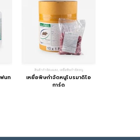
สินค้ากำจัดแมลง
,
เหยื่อพิษกำจัดหนู
เฟนท
เหยื่อพิษกำจัดหนูโบรมาดิโอ
การ์ด