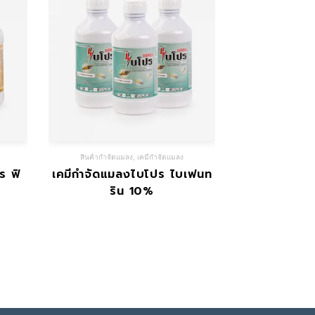
สินค้ากำจัดแมลง
,
เคมีกำจัดแมลง
ร ฟิ
เคมีกำจัดแมลงไบโปร ไบเฟนท
ริน 10%