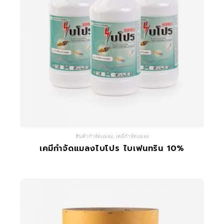
สินค้ากำจัดแมลง
,
เคมีกำจัดแมลง
เคมีกำจัดแมลงไบโปร ไบเฟนทริน 10%