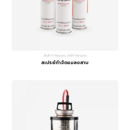
สินค้ากำจัดแมลง
,
เคมีกำจัดแมลง
สเปรย์กำจัดแมลงสาบ