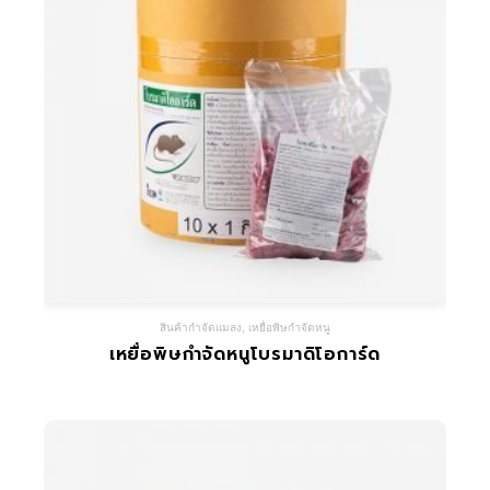
สินค้ากำจัดแมลง
,
เหยื่อพิษกำจัดหนู
เหยื่อพิษกำจัดหนูโบรมาดิโอการ์ด