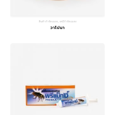
สินค้ากำจัดแมลง
,
เคมีกำจัดแมลง
วาโปนา